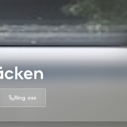
äcken
Ring oss