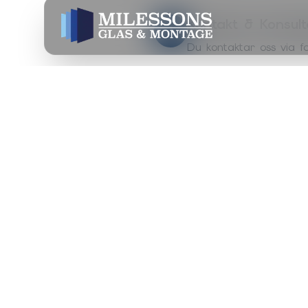
Kontakt & Konsult
1
Du kontaktar oss via fo
Platsbesök & Mät
2
Vi kommer ut för att m
Offert & Planerin
3
Du får en detaljerad o
Installation
4
Våra erfarna glasmästar
Slutbesiktning
5
Vi går igenom resultate