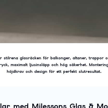
 stilrena glasräcken för balkonger, altaner, trappor oc
ryck, maximalt ljusinsläpp och hög säkerhet. Monterin
höjdkrav och design för ett perfekt slutresultat.
lar med Milessons Glas & M