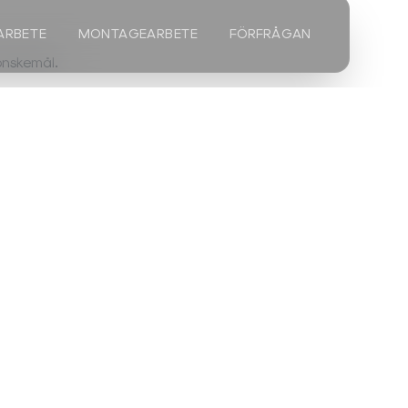
ARBETE
MONTAGEARBETE
FÖRFRÅGAN
önskemål.