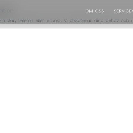
ation
OM OSS
SERVICE
rmulär, telefon eller e-post. Vi diskuterar dina behov och 
ning
äta och bedöma projektet. Du får professionell rådgivning.
g
ffert och vi planerar genomförandet tillsammans.
e utför arbetet professionellt och effektivt.
t tillsammans och säkerställer att du är nöjd.